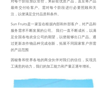
对每个阶段加以管控，来获取优质产品，直至将产品
最终交付给客户。需对每个阶段进行必要照顾和关
注，以便满足交付品质和条件。
Sun Fruits是一家旨在根据内部和外部客户，对产品和
服务需求不断发展的公司。 我们一直不断成长，以满
足全国各地农业公司的期望，以便能够出口产品。通
过更新农作物品种完成创新，拓展不同国家客户所需
的产品范围
因秘鲁和世界各地的商业伙伴对我们的信任，实现员
工满意的动力，我们的加工能力和产量正逐年增长。