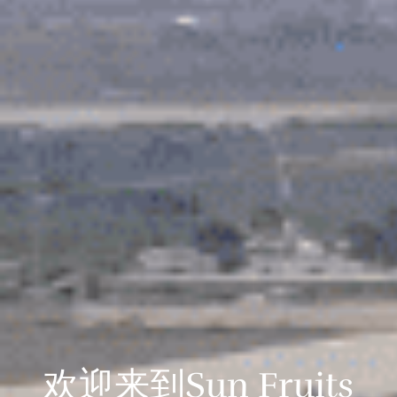
欢迎来到Sun Fruits